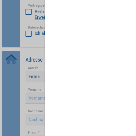
Vertragsbedinungen akzeptieren
*
Vertragsbedinungen akzeptieren
Erweiterte Vertragsbedingungen Partner
Datenschutzerklärung akzeptiert
*
Ich akzeptiere die
Datenschutzrichtlinie
.
Adresse
Anrede
Firma
Vorname
Nachname
Firma
*