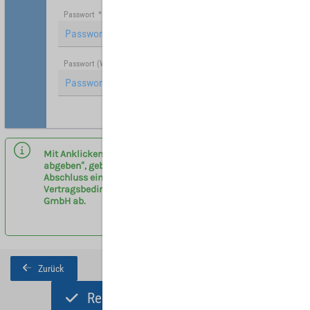
Passwort
*
Passwort (Wiederholung)
*
Hinweis: Mit (*) gekennzeichnete Felder sind Pflichtfelder.
Mit Anklicken des Buttons „Registrieren und Angebot
abgeben“, geben sie eine verbindliche Anfrage zum
Abschluss eines Vermittlervertrages entsprechend der
Vertragsbedingungen am Flughafen Leipzig/Halle
GmbH ab.
Zurück
Registrieren und Angebot abgeben