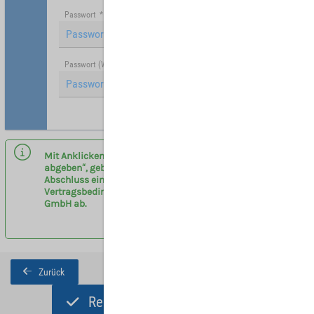
Passwort
*
Passwort (Wiederholung)
*
Hinweis: Mit (*) gekennzeichnete Felder sind Pflichtfelder.
Mit Anklicken des Buttons „Registrieren und Angebot
abgeben“, geben sie eine verbindliche Anfrage zum
Abschluss eines Vermittlervertrages entsprechend der
Vertragsbedingungen am Flughafen Leipzig/Halle
GmbH ab.
Zurück
Registrieren und Angebot abgeben