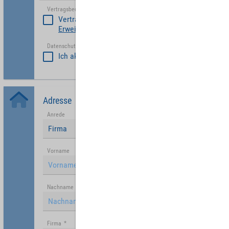
Vertragsbedinungen akzeptieren
*
Vertragsbedinungen akzeptieren
Erweiterte Vertragsbedingungen Partner
Datenschutzerklärung akzeptiert
*
Ich akzeptiere die
Datenschutzrichtlinie
.
Adresse
Anrede
Firma
Vorname
Nachname
Firma
*