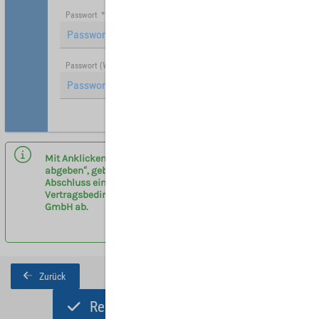
Passwort
*
Passwort (Wiederholung)
*
Hinweis: Mit (*) gekennzeichnete Felder sind Pflichtfelder.
Mit Anklicken des Buttons „Registrieren und Angebot
abgeben“, geben sie eine verbindliche Anfrage zum
Abschluss eines Vermittlervertrages entsprechend der
Vertragsbedingungen am Flughafen Leipzig/Halle
GmbH ab.
Zurück
Registrieren und Angebot abgeben