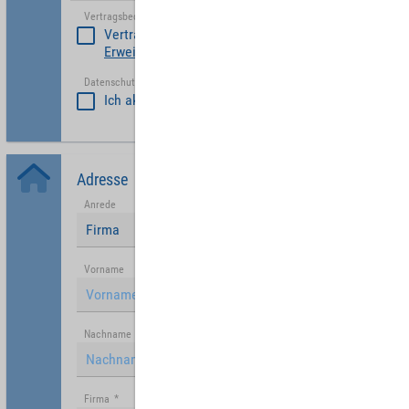
Vertragsbedinungen akzeptieren
*
Vertragsbedinungen akzeptieren
Erweiterte Vertragsbedingungen Partner
Datenschutzerklärung akzeptiert
*
Ich akzeptiere die
Datenschutzrichtlinie
.
Adresse
Anrede
Firma
Vorname
Nachname
Firma
*