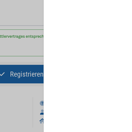
Hinweis: Mit (*) gekennzeichnete Felder sind Pflichtfelder.
ittlervertrages entsprechend der Vertragsbedingungen am
Registrieren und Angebot abgeben
FAQ
Anmelden
Home