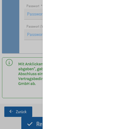
Passwort
*
Passwort (Wiederholung)
*
Hinweis: Mit (*) gekennzeichnete Felder sind Pflichtfelder.
Mit Anklicken des Buttons „Registrieren und Angebot
abgeben“, geben sie eine verbindliche Anfrage zum
Abschluss eines Vermittlervertrages entsprechend der
Vertragsbedingungen am Flughafen Leipzig/Halle
GmbH ab.
Zurück
Registrieren und Angebot abgeben