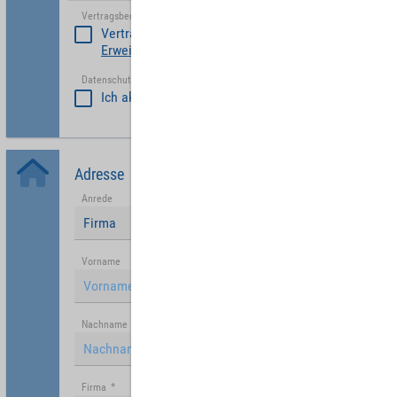
Vertragsbedinungen akzeptieren
*
Vertragsbedinungen akzeptieren
Erweiterte Vertragsbedingungen Partner
Datenschutzerklärung akzeptiert
*
Ich akzeptiere die
Datenschutzrichtlinie
.
Adresse
Anrede
Firma
Vorname
Nachname
Firma
*