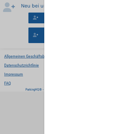
Neu bei uns?
Neues Konto erstellen
Mit der Buchung ohne Registrierung
fortfahren.
Allgemeinen Geschäftsbedingungen
Datenschutzrichtlinie
Impressum
FAQ
ParkingHQ® - eine Lösung von
Designa Digital Solutions GmbH