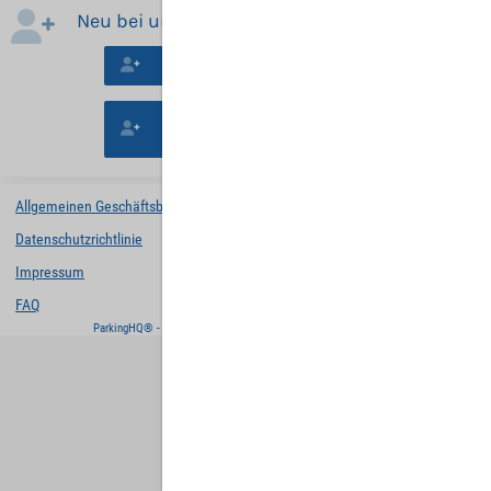
Neu bei uns?
Neues Konto erstellen
Mit der Buchung ohne Registrierung
fortfahren.
Allgemeinen Geschäftsbedingungen
Datenschutzrichtlinie
Impressum
FAQ
ParkingHQ® - eine Lösung von
Designa Digital Solutions GmbH