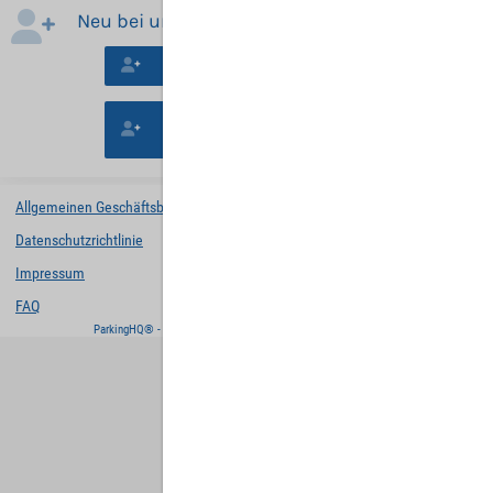
Neu bei uns?
Neues Konto erstellen
Mit der Buchung ohne Registrierung
fortfahren.
Allgemeinen Geschäftsbedingungen
Datenschutzrichtlinie
Impressum
FAQ
ParkingHQ® - eine Lösung von
Designa Digital Solutions GmbH