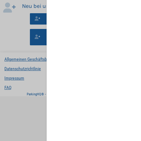
Neu bei uns?
Neues Konto erstellen
Mit der Buchung ohne Registrierung
fortfahren.
Allgemeinen Geschäftsbedingungen
Datenschutzrichtlinie
Impressum
FAQ
ParkingHQ® - eine Lösung von
Designa Digital Solutions GmbH