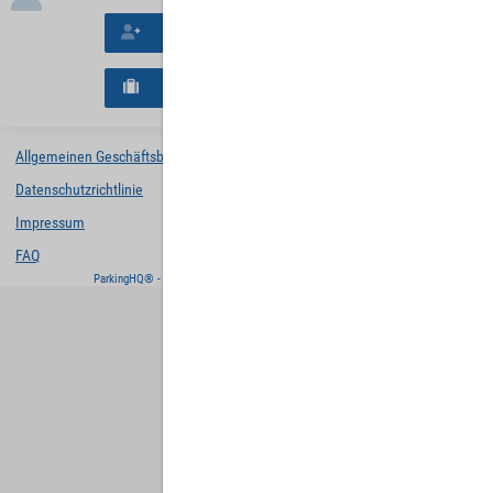
Neues Konto erstellen
Neues B2B-Geschäftskonto registrieren
Allgemeinen Geschäftsbedingungen
Datenschutzrichtlinie
Impressum
FAQ
ParkingHQ® - eine Lösung von
Designa Digital Solutions GmbH