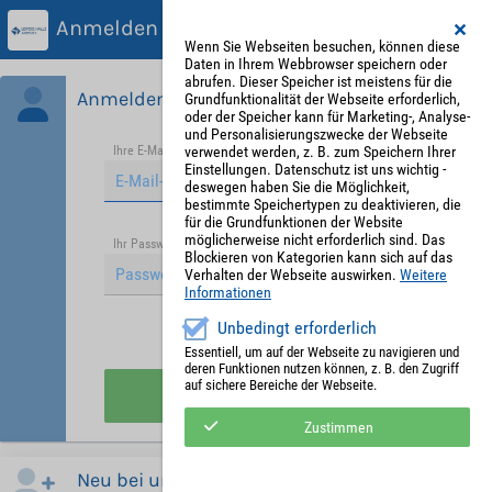
Anmelden
Wenn Sie Webseiten besuchen, können diese
Daten in Ihrem Webbrowser speichern oder
abrufen. Dieser Speicher ist meistens für die
Anmelden
Grundfunktionalität der Webseite erforderlich,
oder der Speicher kann für Marketing-, Analyse-
und Personalisierungszwecke der Webseite
verwendet werden, z. B. zum Speichern Ihrer
Ihre E-Mail-Adresse
*
Einstellungen. Datenschutz ist uns wichtig -
deswegen haben Sie die Möglichkeit,
bestimmte Speichertypen zu deaktivieren, die
für die Grundfunktionen der Website
möglicherweise nicht erforderlich sind. Das
Passwort vergessen?
Ihr Passwort
*
Blockieren von Kategorien kann sich auf das
Verhalten der Webseite auswirken.
Weitere
Informationen
Unbedingt erforderlich
Angemeldet bleiben
Essentiell, um auf der Webseite zu navigieren und
deren Funktionen nutzen können, z. B. den Zugriff
auf sichere Bereiche der Webseite.
Anmelden
Zustimmen
Neu bei uns?