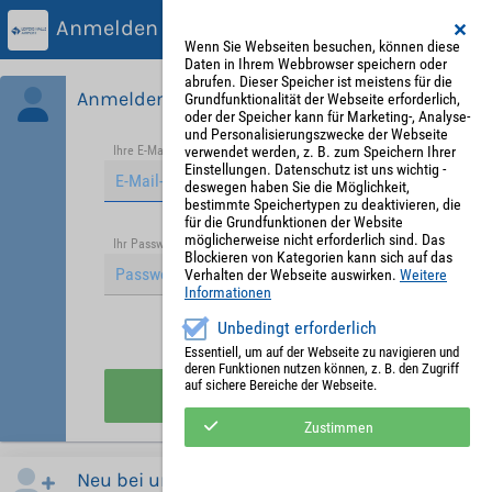
Anmelden
Wenn Sie Webseiten besuchen, können diese
Daten in Ihrem Webbrowser speichern oder
abrufen. Dieser Speicher ist meistens für die
Anmelden
Grundfunktionalität der Webseite erforderlich,
oder der Speicher kann für Marketing-, Analyse-
und Personalisierungszwecke der Webseite
verwendet werden, z. B. zum Speichern Ihrer
Ihre E-Mail-Adresse
*
Einstellungen. Datenschutz ist uns wichtig -
deswegen haben Sie die Möglichkeit,
bestimmte Speichertypen zu deaktivieren, die
für die Grundfunktionen der Website
möglicherweise nicht erforderlich sind. Das
Passwort vergessen?
Ihr Passwort
*
Blockieren von Kategorien kann sich auf das
Verhalten der Webseite auswirken.
Weitere
Informationen
Unbedingt erforderlich
Angemeldet bleiben
Essentiell, um auf der Webseite zu navigieren und
deren Funktionen nutzen können, z. B. den Zugriff
auf sichere Bereiche der Webseite.
Anmelden
Zustimmen
Neu bei uns?