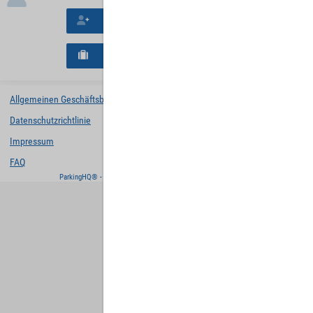
Neues Konto erstellen
Neues B2B-Geschäftskonto registrieren
Allgemeinen Geschäftsbedingungen
Datenschutzrichtlinie
Impressum
FAQ
ParkingHQ® - eine Lösung von
Designa Digital Solutions GmbH