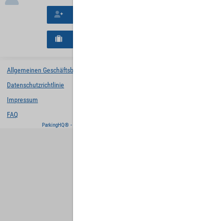
Neues Konto erstellen
Neues B2B-Geschäftskonto registrieren
Allgemeinen Geschäftsbedingungen
Datenschutzrichtlinie
Impressum
FAQ
ParkingHQ® - eine Lösung von
Designa Digital Solutions GmbH