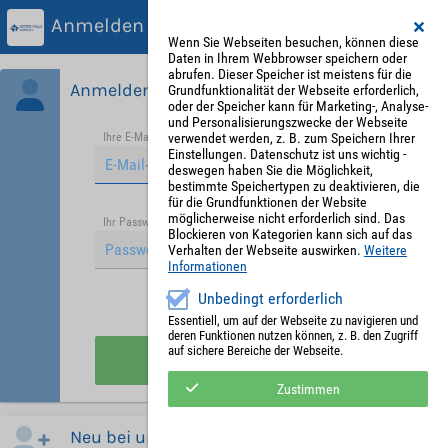
Anmelden
Wenn Sie Webseiten besuchen, können diese
Daten in Ihrem Webbrowser speichern oder
abrufen. Dieser Speicher ist meistens für die
Anmelden
Grundfunktionalität der Webseite erforderlich,
oder der Speicher kann für Marketing-, Analyse-
und Personalisierungszwecke der Webseite
verwendet werden, z. B. zum Speichern Ihrer
Ihre E-Mail-Adresse
*
Einstellungen. Datenschutz ist uns wichtig -
deswegen haben Sie die Möglichkeit,
bestimmte Speichertypen zu deaktivieren, die
für die Grundfunktionen der Website
möglicherweise nicht erforderlich sind. Das
Passwort vergessen?
Ihr Passwort
*
Blockieren von Kategorien kann sich auf das
Verhalten der Webseite auswirken.
Weitere
Informationen
Unbedingt erforderlich
Angemeldet bleiben
Essentiell, um auf der Webseite zu navigieren und
deren Funktionen nutzen können, z. B. den Zugriff
auf sichere Bereiche der Webseite.
Anmelden
Zustimmen
Neu bei uns?