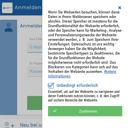
Anmelden
Wenn Sie Webseiten besuchen, können diese
Daten in Ihrem Webbrowser speichern oder
abrufen. Dieser Speicher ist meistens für die
Anmelden
Grundfunktionalität der Webseite erforderlich,
oder der Speicher kann für Marketing-, Analyse-
und Personalisierungszwecke der Webseite
verwendet werden, z. B. zum Speichern Ihrer
Ihre E-Mail-Adresse
*
Einstellungen. Datenschutz ist uns wichtig -
deswegen haben Sie die Möglichkeit,
bestimmte Speichertypen zu deaktivieren, die
für die Grundfunktionen der Website
möglicherweise nicht erforderlich sind. Das
Passwort vergessen?
Ihr Passwort
*
Blockieren von Kategorien kann sich auf das
Verhalten der Webseite auswirken.
Weitere
Informationen
Unbedingt erforderlich
Angemeldet bleiben
Essentiell, um auf der Webseite zu navigieren und
deren Funktionen nutzen können, z. B. den Zugriff
auf sichere Bereiche der Webseite.
Anmelden
Zustimmen
Neu bei uns?