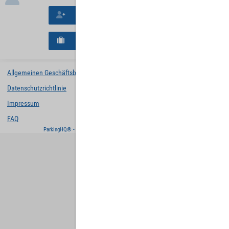
Neues Konto erstellen
Neues B2B-Geschäftskonto registrieren
Allgemeinen Geschäftsbedingungen
Datenschutzrichtlinie
Impressum
FAQ
ParkingHQ® - eine Lösung von
Designa Digital Solutions GmbH