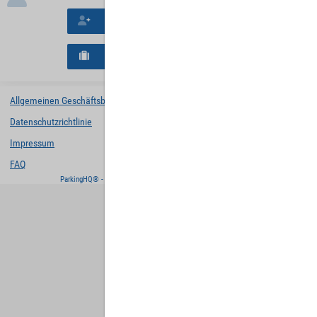
Neues Konto erstellen
Neues B2B-Geschäftskonto registrieren
Allgemeinen Geschäftsbedingungen
Datenschutzrichtlinie
Impressum
FAQ
ParkingHQ® - eine Lösung von
Designa Digital Solutions GmbH