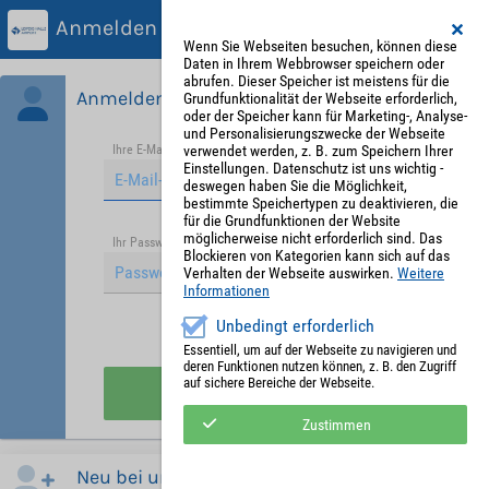
Anmelden
Wenn Sie Webseiten besuchen, können diese
Daten in Ihrem Webbrowser speichern oder
abrufen. Dieser Speicher ist meistens für die
Anmelden
Grundfunktionalität der Webseite erforderlich,
oder der Speicher kann für Marketing-, Analyse-
und Personalisierungszwecke der Webseite
verwendet werden, z. B. zum Speichern Ihrer
Ihre E-Mail-Adresse
*
Einstellungen. Datenschutz ist uns wichtig -
deswegen haben Sie die Möglichkeit,
bestimmte Speichertypen zu deaktivieren, die
für die Grundfunktionen der Website
möglicherweise nicht erforderlich sind. Das
Passwort vergessen?
Ihr Passwort
*
Blockieren von Kategorien kann sich auf das
Verhalten der Webseite auswirken.
Weitere
Informationen
Unbedingt erforderlich
Angemeldet bleiben
Essentiell, um auf der Webseite zu navigieren und
deren Funktionen nutzen können, z. B. den Zugriff
auf sichere Bereiche der Webseite.
Anmelden
Zustimmen
Neu bei uns?