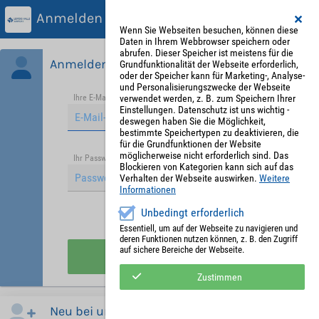
Anmelden
Wenn Sie Webseiten besuchen, können diese
Daten in Ihrem Webbrowser speichern oder
abrufen. Dieser Speicher ist meistens für die
Anmelden
Grundfunktionalität der Webseite erforderlich,
oder der Speicher kann für Marketing-, Analyse-
und Personalisierungszwecke der Webseite
verwendet werden, z. B. zum Speichern Ihrer
Ihre E-Mail-Adresse
*
Einstellungen. Datenschutz ist uns wichtig -
deswegen haben Sie die Möglichkeit,
bestimmte Speichertypen zu deaktivieren, die
für die Grundfunktionen der Website
möglicherweise nicht erforderlich sind. Das
Passwort vergessen?
Ihr Passwort
*
Blockieren von Kategorien kann sich auf das
Verhalten der Webseite auswirken.
Weitere
Informationen
Unbedingt erforderlich
Angemeldet bleiben
Essentiell, um auf der Webseite zu navigieren und
deren Funktionen nutzen können, z. B. den Zugriff
auf sichere Bereiche der Webseite.
Anmelden
Zustimmen
Neu bei uns?