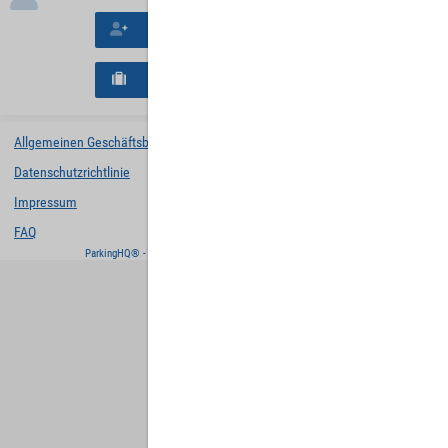
Neues Konto erstellen
Neues B2B-Geschäftskonto registrieren
Allgemeinen Geschäftsbedingungen
Datenschutzrichtlinie
Impressum
FAQ
ParkingHQ® - eine Lösung von
Designa Digital Solutions GmbH