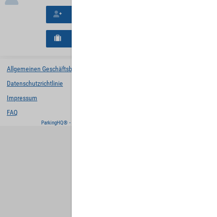
Neues Konto erstellen
Neues B2B-Geschäftskonto registrieren
Allgemeinen Geschäftsbedingungen
Datenschutzrichtlinie
Impressum
FAQ
ParkingHQ® - eine Lösung von
Designa Digital Solutions GmbH