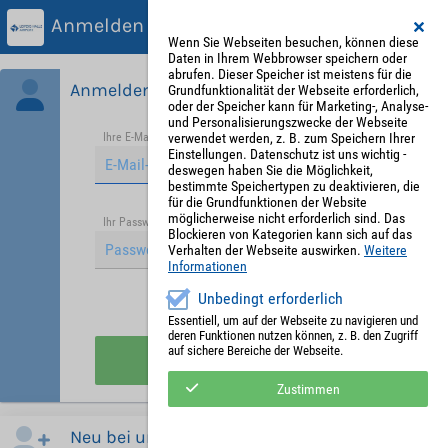
Anmelden
Wenn Sie Webseiten besuchen, können diese
Daten in Ihrem Webbrowser speichern oder
abrufen. Dieser Speicher ist meistens für die
Anmelden
Grundfunktionalität der Webseite erforderlich,
oder der Speicher kann für Marketing-, Analyse-
und Personalisierungszwecke der Webseite
verwendet werden, z. B. zum Speichern Ihrer
Ihre E-Mail-Adresse
*
Einstellungen. Datenschutz ist uns wichtig -
deswegen haben Sie die Möglichkeit,
bestimmte Speichertypen zu deaktivieren, die
für die Grundfunktionen der Website
möglicherweise nicht erforderlich sind. Das
Passwort vergessen?
Ihr Passwort
*
Blockieren von Kategorien kann sich auf das
Verhalten der Webseite auswirken.
Weitere
Informationen
Unbedingt erforderlich
Angemeldet bleiben
Essentiell, um auf der Webseite zu navigieren und
deren Funktionen nutzen können, z. B. den Zugriff
auf sichere Bereiche der Webseite.
Anmelden
Zustimmen
Neu bei uns?