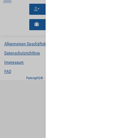
Neues Konto erstellen
Neues B2B-Geschäftskonto registrieren
Allgemeinen Geschäftsbedingungen
Datenschutzrichtlinie
Impressum
FAQ
ParkingHQ® - eine Lösung von
Designa Digital Solutions GmbH