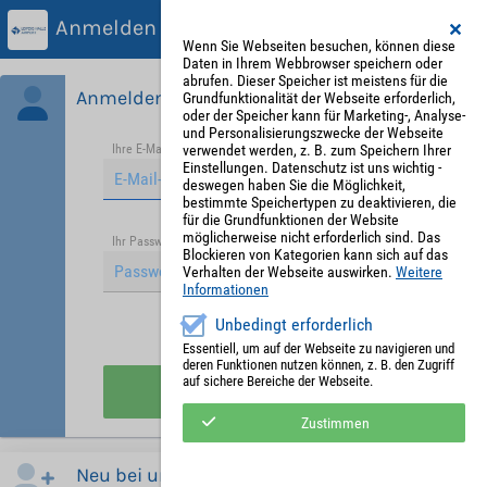
Anmelden
Wenn Sie Webseiten besuchen, können diese
Daten in Ihrem Webbrowser speichern oder
abrufen. Dieser Speicher ist meistens für die
Anmelden
Grundfunktionalität der Webseite erforderlich,
oder der Speicher kann für Marketing-, Analyse-
und Personalisierungszwecke der Webseite
verwendet werden, z. B. zum Speichern Ihrer
Ihre E-Mail-Adresse
*
Einstellungen. Datenschutz ist uns wichtig -
deswegen haben Sie die Möglichkeit,
bestimmte Speichertypen zu deaktivieren, die
für die Grundfunktionen der Website
möglicherweise nicht erforderlich sind. Das
Passwort vergessen?
Ihr Passwort
*
Blockieren von Kategorien kann sich auf das
Verhalten der Webseite auswirken.
Weitere
Informationen
Unbedingt erforderlich
Angemeldet bleiben
Essentiell, um auf der Webseite zu navigieren und
deren Funktionen nutzen können, z. B. den Zugriff
auf sichere Bereiche der Webseite.
Anmelden
Zustimmen
Neu bei uns?