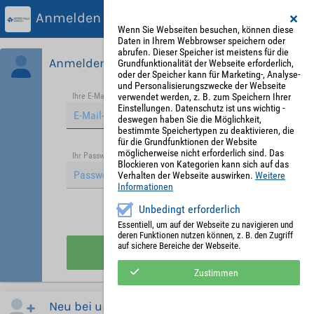
Anmelden
Wenn Sie Webseiten besuchen, können diese
Daten in Ihrem Webbrowser speichern oder
abrufen. Dieser Speicher ist meistens für die
Anmelden
Grundfunktionalität der Webseite erforderlich,
oder der Speicher kann für Marketing-, Analyse-
und Personalisierungszwecke der Webseite
verwendet werden, z. B. zum Speichern Ihrer
Ihre E-Mail-Adresse
*
Einstellungen. Datenschutz ist uns wichtig -
deswegen haben Sie die Möglichkeit,
bestimmte Speichertypen zu deaktivieren, die
für die Grundfunktionen der Website
möglicherweise nicht erforderlich sind. Das
Passwort vergessen?
Ihr Passwort
*
Blockieren von Kategorien kann sich auf das
Verhalten der Webseite auswirken.
Weitere
Informationen
Unbedingt erforderlich
Angemeldet bleiben
Essentiell, um auf der Webseite zu navigieren und
deren Funktionen nutzen können, z. B. den Zugriff
auf sichere Bereiche der Webseite.
Anmelden
Zustimmen
Neu bei uns?