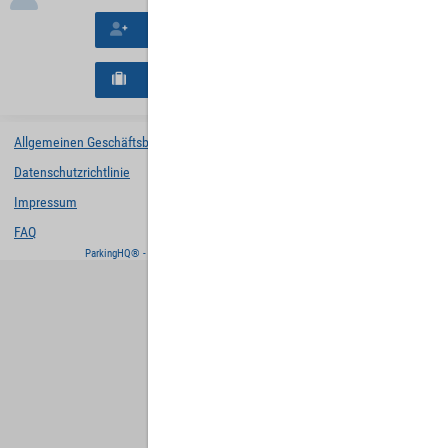
Neues Konto erstellen
Neues B2B-Geschäftskonto registrieren
Allgemeinen Geschäftsbedingungen
Datenschutzrichtlinie
Impressum
FAQ
ParkingHQ® - eine Lösung von
Designa Digital Solutions GmbH