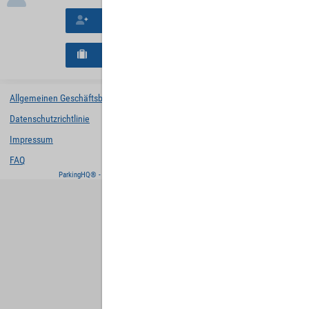
Neues Konto erstellen
Neues B2B-Geschäftskonto registrieren
Allgemeinen Geschäftsbedingungen
Datenschutzrichtlinie
Impressum
FAQ
ParkingHQ® - eine Lösung von
Designa Digital Solutions GmbH