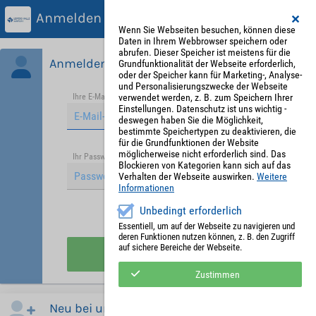
Anmelden
Wenn Sie Webseiten besuchen, können diese
Daten in Ihrem Webbrowser speichern oder
abrufen. Dieser Speicher ist meistens für die
Anmelden
Grundfunktionalität der Webseite erforderlich,
oder der Speicher kann für Marketing-, Analyse-
und Personalisierungszwecke der Webseite
verwendet werden, z. B. zum Speichern Ihrer
Ihre E-Mail-Adresse
*
Einstellungen. Datenschutz ist uns wichtig -
deswegen haben Sie die Möglichkeit,
bestimmte Speichertypen zu deaktivieren, die
für die Grundfunktionen der Website
möglicherweise nicht erforderlich sind. Das
Passwort vergessen?
Ihr Passwort
*
Blockieren von Kategorien kann sich auf das
Verhalten der Webseite auswirken.
Weitere
Informationen
Unbedingt erforderlich
Angemeldet bleiben
Essentiell, um auf der Webseite zu navigieren und
deren Funktionen nutzen können, z. B. den Zugriff
auf sichere Bereiche der Webseite.
Anmelden
Zustimmen
Neu bei uns?