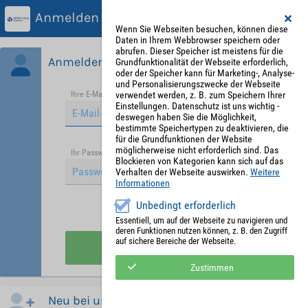
Anmelden
Wenn Sie Webseiten besuchen, können diese
Daten in Ihrem Webbrowser speichern oder
abrufen. Dieser Speicher ist meistens für die
Anmelden
Grundfunktionalität der Webseite erforderlich,
oder der Speicher kann für Marketing-, Analyse-
und Personalisierungszwecke der Webseite
verwendet werden, z. B. zum Speichern Ihrer
Ihre E-Mail-Adresse
*
Einstellungen. Datenschutz ist uns wichtig -
deswegen haben Sie die Möglichkeit,
bestimmte Speichertypen zu deaktivieren, die
für die Grundfunktionen der Website
möglicherweise nicht erforderlich sind. Das
Passwort vergessen?
Ihr Passwort
*
Blockieren von Kategorien kann sich auf das
Verhalten der Webseite auswirken.
Weitere
Informationen
Unbedingt erforderlich
Angemeldet bleiben
Essentiell, um auf der Webseite zu navigieren und
deren Funktionen nutzen können, z. B. den Zugriff
auf sichere Bereiche der Webseite.
Anmelden
Zustimmen
Neu bei uns?