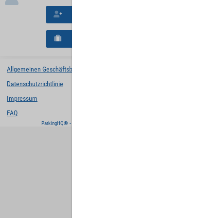
Neues Konto erstellen
Neues B2B-Geschäftskonto registrieren
Allgemeinen Geschäftsbedingungen
Datenschutzrichtlinie
Impressum
FAQ
ParkingHQ® - eine Lösung von
Designa Digital Solutions GmbH