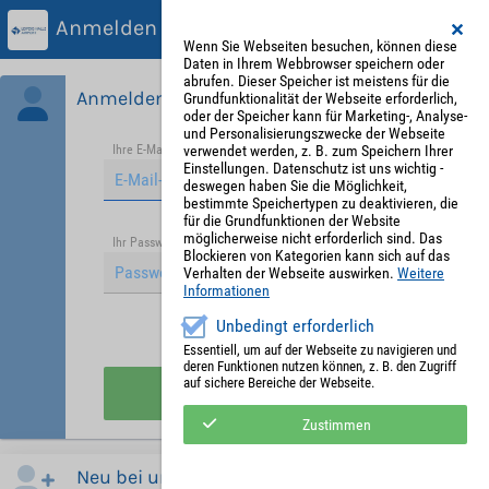
Anmelden
Wenn Sie Webseiten besuchen, können diese
Daten in Ihrem Webbrowser speichern oder
abrufen. Dieser Speicher ist meistens für die
Anmelden
Grundfunktionalität der Webseite erforderlich,
oder der Speicher kann für Marketing-, Analyse-
und Personalisierungszwecke der Webseite
verwendet werden, z. B. zum Speichern Ihrer
Ihre E-Mail-Adresse
*
Einstellungen. Datenschutz ist uns wichtig -
deswegen haben Sie die Möglichkeit,
bestimmte Speichertypen zu deaktivieren, die
für die Grundfunktionen der Website
möglicherweise nicht erforderlich sind. Das
Passwort vergessen?
Ihr Passwort
*
Blockieren von Kategorien kann sich auf das
Verhalten der Webseite auswirken.
Weitere
Informationen
Unbedingt erforderlich
Angemeldet bleiben
Essentiell, um auf der Webseite zu navigieren und
deren Funktionen nutzen können, z. B. den Zugriff
auf sichere Bereiche der Webseite.
Anmelden
Zustimmen
Neu bei uns?