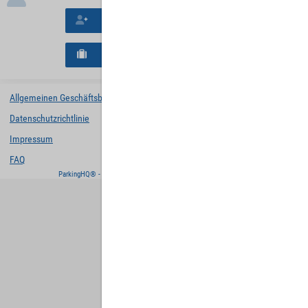
Neues Konto erstellen
Neues B2B-Geschäftskonto registrieren
Allgemeinen Geschäftsbedingungen
Datenschutzrichtlinie
Impressum
FAQ
ParkingHQ® - eine Lösung von
Designa Digital Solutions GmbH