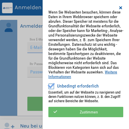
Anmelden
Wenn Sie Webseiten besuchen, können diese
Daten in Ihrem Webbrowser speichern oder
abrufen. Dieser Speicher ist meistens für die
Anmelden
Grundfunktionalität der Webseite erforderlich,
oder der Speicher kann für Marketing-, Analyse-
und Personalisierungszwecke der Webseite
verwendet werden, z. B. zum Speichern Ihrer
Ihre E-Mail-Adresse
*
Einstellungen. Datenschutz ist uns wichtig -
deswegen haben Sie die Möglichkeit,
bestimmte Speichertypen zu deaktivieren, die
für die Grundfunktionen der Website
möglicherweise nicht erforderlich sind. Das
Passwort vergessen?
Ihr Passwort
*
Blockieren von Kategorien kann sich auf das
Verhalten der Webseite auswirken.
Weitere
Informationen
Unbedingt erforderlich
Angemeldet bleiben
Essentiell, um auf der Webseite zu navigieren und
deren Funktionen nutzen können, z. B. den Zugriff
auf sichere Bereiche der Webseite.
Anmelden
Zustimmen
Neu bei uns?