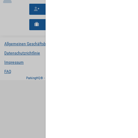
Neues Konto erstellen
Neues B2B-Geschäftskonto registrieren
Allgemeinen Geschäftsbedingungen
Datenschutzrichtlinie
Impressum
FAQ
ParkingHQ® - eine Lösung von
Designa Digital Solutions GmbH