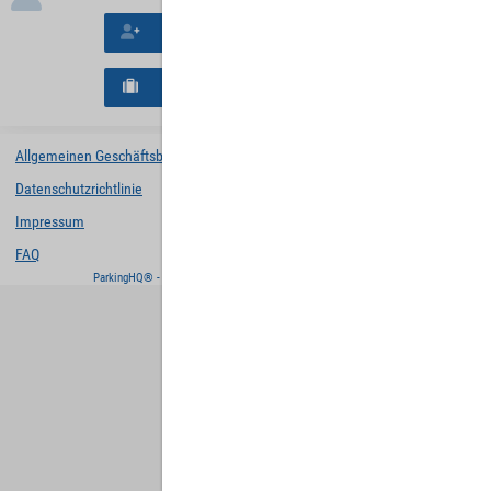
Neues Konto erstellen
Neues B2B-Geschäftskonto registrieren
Allgemeinen Geschäftsbedingungen
Datenschutzrichtlinie
Impressum
FAQ
ParkingHQ® - eine Lösung von
Designa Digital Solutions GmbH