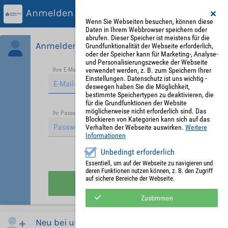
Anmelden
Wenn Sie Webseiten besuchen, können diese
Daten in Ihrem Webbrowser speichern oder
abrufen. Dieser Speicher ist meistens für die
Anmelden
Grundfunktionalität der Webseite erforderlich,
oder der Speicher kann für Marketing-, Analyse-
und Personalisierungszwecke der Webseite
verwendet werden, z. B. zum Speichern Ihrer
Ihre E-Mail-Adresse
*
Einstellungen. Datenschutz ist uns wichtig -
deswegen haben Sie die Möglichkeit,
bestimmte Speichertypen zu deaktivieren, die
für die Grundfunktionen der Website
möglicherweise nicht erforderlich sind. Das
Passwort vergessen?
Ihr Passwort
*
Blockieren von Kategorien kann sich auf das
Verhalten der Webseite auswirken.
Weitere
Informationen
Unbedingt erforderlich
Angemeldet bleiben
Essentiell, um auf der Webseite zu navigieren und
deren Funktionen nutzen können, z. B. den Zugriff
auf sichere Bereiche der Webseite.
Anmelden
Zustimmen
Neu bei uns?