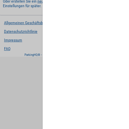
Oder erstellen Sie ein
neues Benutzerkonto
und behalten Sie Ihre
Einstellungen für später.
Allgemeinen Geschäftsbedingungen
Datenschutzrichtlinie
Impressum
FAQ
ParkingHQ® - eine Lösung von
Designa Digital Solutions GmbH