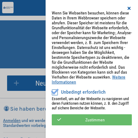
Wenn Sie Webseiten besuchen, können diese
Daten in Ihrem Webbrowser speichern oder
abrufen. Dieser Speicher ist meistens für die
Grundfunktionalität der Webseite erforderlich,
oder der Speicher kann für Marketing-, Analyse-
und Personalisierungszwecke der Webseite
verwendet werden, z. B. zum Speichern Ihrer
Einstellungen. Datenschutz ist uns wichtig -
deswegen haben Sie die Möglichkeit,
bestimmte Speichertypen zu deaktivieren, die
für die Grundfunktionen der Website
Parkplatzreservierung
möglicherweise nicht erforderlich sind. Das
Blockieren von Kategorien kann sich auf das
Verhalten der Webseite auswirken.
Weitere
Neue Parkplatzreservierung
Informationen
Unbedingt erforderlich
Essentiell, um auf der Webseite zu navigieren und
deren Funktionen nutzen können, z. B. den Zugriff
Sie haben bereits ein Konto?
auf sichere Bereiche der Webseite.
Zustimmen
Anmelden
und wir werden die notwendigen Informationen mit Ihren
Standardwerten vorbelegen.