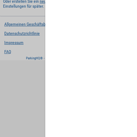
Oder erstellen Sie ein
neues Benutzerkonto
und behalten Sie Ihre
Einstellungen für später.
Allgemeinen Geschäftsbedingungen
Datenschutzrichtlinie
Impressum
FAQ
ParkingHQ® - eine Lösung von
Designa Digital Solutions GmbH