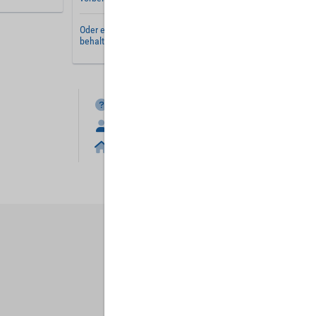
Oder erstellen Sie ein
neues Benutzerkonto
und
behalten Sie Ihre Einstellungen für später.
FAQ
Anmelden
Home