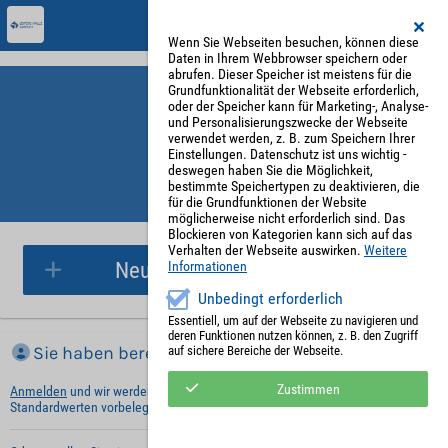
Wenn Sie Webseiten besuchen, können diese
Daten in Ihrem Webbrowser speichern oder
abrufen. Dieser Speicher ist meistens für die
Grundfunktionalität der Webseite erforderlich,
oder der Speicher kann für Marketing-, Analyse-
und Personalisierungszwecke der Webseite
verwendet werden, z. B. zum Speichern Ihrer
Einstellungen. Datenschutz ist uns wichtig -
deswegen haben Sie die Möglichkeit,
bestimmte Speichertypen zu deaktivieren, die
für die Grundfunktionen der Website
Parkplatzreservierung
möglicherweise nicht erforderlich sind. Das
Blockieren von Kategorien kann sich auf das
Verhalten der Webseite auswirken.
Weitere
Neue Parkplatzreservierung
Informationen
Unbedingt erforderlich
Essentiell, um auf der Webseite zu navigieren und
deren Funktionen nutzen können, z. B. den Zugriff
Sie haben bereits ein Konto?
auf sichere Bereiche der Webseite.
Zustimmen
Anmelden
und wir werden die notwendigen Informationen mit Ihren
Standardwerten vorbelegen.