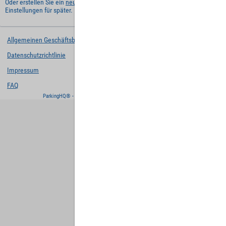
Oder erstellen Sie ein
neues Benutzerkonto
und behalten Sie Ihre
Einstellungen für später.
Allgemeinen Geschäftsbedingungen
Datenschutzrichtlinie
Impressum
FAQ
ParkingHQ® - eine Lösung von
Designa Digital Solutions GmbH