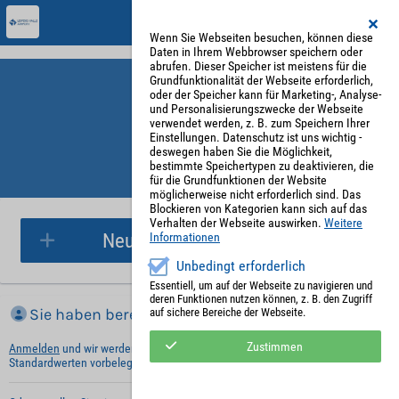
Wenn Sie Webseiten besuchen, können diese
Daten in Ihrem Webbrowser speichern oder
abrufen. Dieser Speicher ist meistens für die
Grundfunktionalität der Webseite erforderlich,
oder der Speicher kann für Marketing-, Analyse-
und Personalisierungszwecke der Webseite
verwendet werden, z. B. zum Speichern Ihrer
Einstellungen. Datenschutz ist uns wichtig -
deswegen haben Sie die Möglichkeit,
bestimmte Speichertypen zu deaktivieren, die
für die Grundfunktionen der Website
Parkplatzreservierung
möglicherweise nicht erforderlich sind. Das
Blockieren von Kategorien kann sich auf das
Verhalten der Webseite auswirken.
Weitere
Neue Parkplatzreservierung
Informationen
Unbedingt erforderlich
Essentiell, um auf der Webseite zu navigieren und
deren Funktionen nutzen können, z. B. den Zugriff
Sie haben bereits ein Konto?
auf sichere Bereiche der Webseite.
Zustimmen
Anmelden
und wir werden die notwendigen Informationen mit Ihren
Standardwerten vorbelegen.