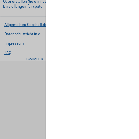
Oder erstellen Sie ein
neues Benutzerkonto
und behalten Sie Ihre
Einstellungen für später.
Allgemeinen Geschäftsbedingungen
Datenschutzrichtlinie
Impressum
FAQ
ParkingHQ® - eine Lösung von
Designa Digital Solutions GmbH