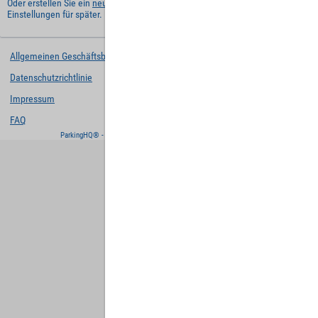
Oder erstellen Sie ein
neues Benutzerkonto
und behalten Sie Ihre
Einstellungen für später.
Allgemeinen Geschäftsbedingungen
Datenschutzrichtlinie
Impressum
FAQ
ParkingHQ® - eine Lösung von
Designa Digital Solutions GmbH