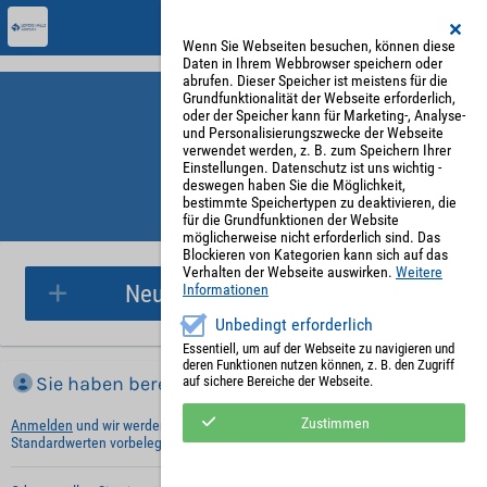
Wenn Sie Webseiten besuchen, können diese
Daten in Ihrem Webbrowser speichern oder
abrufen. Dieser Speicher ist meistens für die
Grundfunktionalität der Webseite erforderlich,
oder der Speicher kann für Marketing-, Analyse-
und Personalisierungszwecke der Webseite
verwendet werden, z. B. zum Speichern Ihrer
Einstellungen. Datenschutz ist uns wichtig -
deswegen haben Sie die Möglichkeit,
bestimmte Speichertypen zu deaktivieren, die
für die Grundfunktionen der Website
Parkplatzreservierung
möglicherweise nicht erforderlich sind. Das
Blockieren von Kategorien kann sich auf das
Verhalten der Webseite auswirken.
Weitere
Neue Parkplatzreservierung
Informationen
Unbedingt erforderlich
Essentiell, um auf der Webseite zu navigieren und
deren Funktionen nutzen können, z. B. den Zugriff
Sie haben bereits ein Konto?
auf sichere Bereiche der Webseite.
Zustimmen
Anmelden
und wir werden die notwendigen Informationen mit Ihren
Standardwerten vorbelegen.