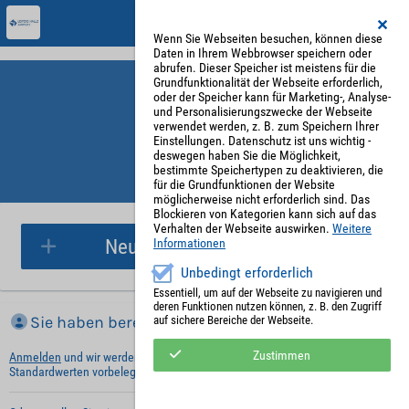
Wenn Sie Webseiten besuchen, können diese
Daten in Ihrem Webbrowser speichern oder
abrufen. Dieser Speicher ist meistens für die
Grundfunktionalität der Webseite erforderlich,
oder der Speicher kann für Marketing-, Analyse-
und Personalisierungszwecke der Webseite
verwendet werden, z. B. zum Speichern Ihrer
Einstellungen. Datenschutz ist uns wichtig -
deswegen haben Sie die Möglichkeit,
bestimmte Speichertypen zu deaktivieren, die
für die Grundfunktionen der Website
Parkplatzreservierung
möglicherweise nicht erforderlich sind. Das
Blockieren von Kategorien kann sich auf das
Verhalten der Webseite auswirken.
Weitere
Neue Parkplatzreservierung
Informationen
Unbedingt erforderlich
Essentiell, um auf der Webseite zu navigieren und
deren Funktionen nutzen können, z. B. den Zugriff
Sie haben bereits ein Konto?
auf sichere Bereiche der Webseite.
Zustimmen
Anmelden
und wir werden die notwendigen Informationen mit Ihren
Standardwerten vorbelegen.