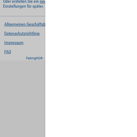
Oder erstellen Sie ein
neues Benutzerkonto
und behalten Sie Ihre
Einstellungen für später.
Allgemeinen Geschäftsbedingungen
Datenschutzrichtlinie
Impressum
FAQ
ParkingHQ® - eine Lösung von
Designa Digital Solutions GmbH