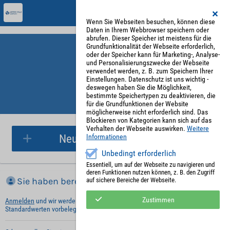
Wenn Sie Webseiten besuchen, können diese
Daten in Ihrem Webbrowser speichern oder
abrufen. Dieser Speicher ist meistens für die
Grundfunktionalität der Webseite erforderlich,
oder der Speicher kann für Marketing-, Analyse-
und Personalisierungszwecke der Webseite
verwendet werden, z. B. zum Speichern Ihrer
Einstellungen. Datenschutz ist uns wichtig -
deswegen haben Sie die Möglichkeit,
bestimmte Speichertypen zu deaktivieren, die
für die Grundfunktionen der Website
Parkplatzreservierung
möglicherweise nicht erforderlich sind. Das
Blockieren von Kategorien kann sich auf das
Verhalten der Webseite auswirken.
Weitere
Neue Parkplatzreservierung
Informationen
Unbedingt erforderlich
Essentiell, um auf der Webseite zu navigieren und
deren Funktionen nutzen können, z. B. den Zugriff
Sie haben bereits ein Konto?
auf sichere Bereiche der Webseite.
Zustimmen
Anmelden
und wir werden die notwendigen Informationen mit Ihren
Standardwerten vorbelegen.