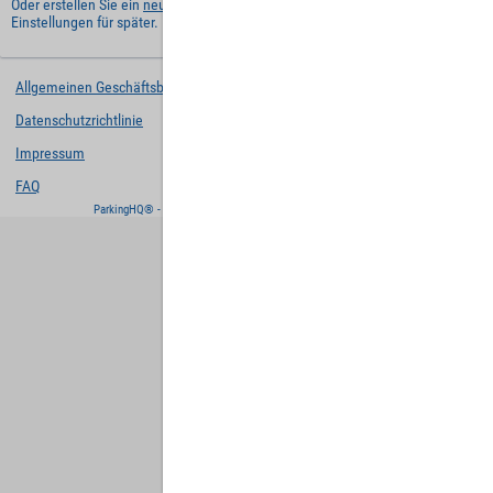
Oder erstellen Sie ein
neues Benutzerkonto
und behalten Sie Ihre
Einstellungen für später.
Allgemeinen Geschäftsbedingungen
Datenschutzrichtlinie
Impressum
FAQ
ParkingHQ® - eine Lösung von
Designa Digital Solutions GmbH