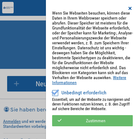
Wenn Sie Webseiten besuchen, können diese
Daten in Ihrem Webbrowser speichern oder
abrufen. Dieser Speicher ist meistens für die
Grundfunktionalität der Webseite erforderlich,
oder der Speicher kann für Marketing-, Analyse-
und Personalisierungszwecke der Webseite
verwendet werden, z. B. zum Speichern Ihrer
Einstellungen. Datenschutz ist uns wichtig -
deswegen haben Sie die Möglichkeit,
bestimmte Speichertypen zu deaktivieren, die
für die Grundfunktionen der Website
Parkplatzreservierung
möglicherweise nicht erforderlich sind. Das
Blockieren von Kategorien kann sich auf das
Verhalten der Webseite auswirken.
Weitere
Neue Parkplatzreservierung
Informationen
Unbedingt erforderlich
Essentiell, um auf der Webseite zu navigieren und
deren Funktionen nutzen können, z. B. den Zugriff
Sie haben bereits ein Konto?
auf sichere Bereiche der Webseite.
Zustimmen
Anmelden
und wir werden die notwendigen Informationen mit Ihren
Standardwerten vorbelegen.