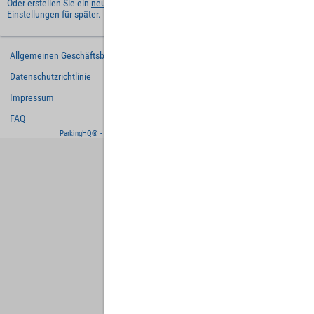
Oder erstellen Sie ein
neues Benutzerkonto
und behalten Sie Ihre
Einstellungen für später.
Allgemeinen Geschäftsbedingungen
Datenschutzrichtlinie
Impressum
FAQ
ParkingHQ® - eine Lösung von
Designa Digital Solutions GmbH