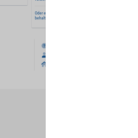
Oder erstellen Sie ein
neues Benutzerkonto
und
behalten Sie Ihre Einstellungen für später.
FAQ
Anmelden
Home