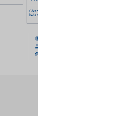
Oder erstellen Sie ein
neues Benutzerkonto
und
behalten Sie Ihre Einstellungen für später.
FAQ
Anmelden
Home