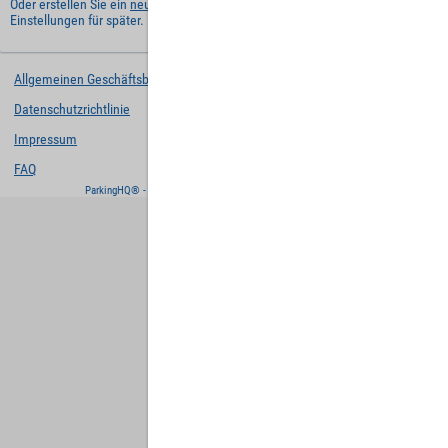
Oder erstellen Sie ein
neues Benutzerkonto
und behalten Sie Ihre
Einstellungen für später.
Allgemeinen Geschäftsbedingungen
Datenschutzrichtlinie
Impressum
FAQ
ParkingHQ® - eine Lösung von
Designa Digital Solutions GmbH