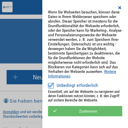
Wenn Sie Webseiten besuchen, können diese
Daten in Ihrem Webbrowser speichern oder
abrufen. Dieser Speicher ist meistens für die
Grundfunktionalität der Webseite erforderlich,
oder der Speicher kann für Marketing-, Analyse-
und Personalisierungszwecke der Webseite
verwendet werden, z. B. zum Speichern Ihrer
Einstellungen. Datenschutz ist uns wichtig -
deswegen haben Sie die Möglichkeit,
bestimmte Speichertypen zu deaktivieren, die
für die Grundfunktionen der Website
Parkplatzreservierung
möglicherweise nicht erforderlich sind. Das
Blockieren von Kategorien kann sich auf das
Verhalten der Webseite auswirken.
Weitere
Neue Parkplatzreservierung
Informationen
Unbedingt erforderlich
Essentiell, um auf der Webseite zu navigieren und
deren Funktionen nutzen können, z. B. den Zugriff
Sie haben bereits ein Konto?
auf sichere Bereiche der Webseite.
Zustimmen
Anmelden
und wir werden die notwendigen Informationen mit Ihren
Standardwerten vorbelegen.