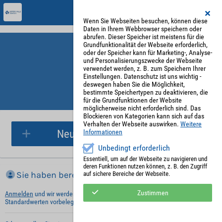
Wenn Sie Webseiten besuchen, können diese
Daten in Ihrem Webbrowser speichern oder
abrufen. Dieser Speicher ist meistens für die
Grundfunktionalität der Webseite erforderlich,
oder der Speicher kann für Marketing-, Analyse-
und Personalisierungszwecke der Webseite
verwendet werden, z. B. zum Speichern Ihrer
Einstellungen. Datenschutz ist uns wichtig -
deswegen haben Sie die Möglichkeit,
bestimmte Speichertypen zu deaktivieren, die
für die Grundfunktionen der Website
Parkplatzreservierung
möglicherweise nicht erforderlich sind. Das
Blockieren von Kategorien kann sich auf das
Verhalten der Webseite auswirken.
Weitere
Neue Parkplatzreservierung
Informationen
Unbedingt erforderlich
Essentiell, um auf der Webseite zu navigieren und
deren Funktionen nutzen können, z. B. den Zugriff
Sie haben bereits ein Konto?
auf sichere Bereiche der Webseite.
Zustimmen
Anmelden
und wir werden die notwendigen Informationen mit Ihren
Standardwerten vorbelegen.