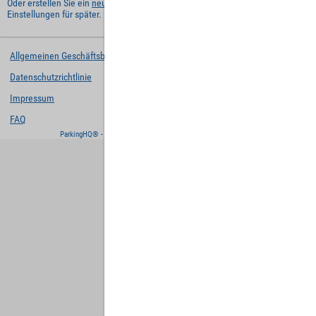
Oder erstellen Sie ein
neues Benutzerkonto
und behalten Sie Ihre
Einstellungen für später.
Allgemeinen Geschäftsbedingungen
Datenschutzrichtlinie
Impressum
FAQ
ParkingHQ® - eine Lösung von
Designa Digital Solutions GmbH