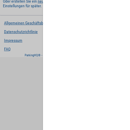
Oder erstellen Sie ein
neues Benutzerkonto
und behalten Sie Ihre
Einstellungen für später.
Allgemeinen Geschäftsbedingungen
Datenschutzrichtlinie
Impressum
FAQ
ParkingHQ® - eine Lösung von
Designa Digital Solutions GmbH