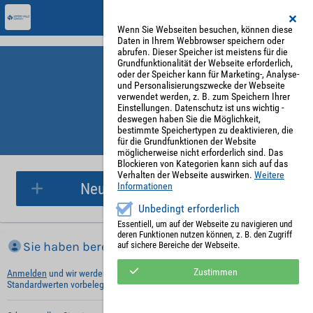
Wenn Sie Webseiten besuchen, können diese
Daten in Ihrem Webbrowser speichern oder
abrufen. Dieser Speicher ist meistens für die
Grundfunktionalität der Webseite erforderlich,
oder der Speicher kann für Marketing-, Analyse-
und Personalisierungszwecke der Webseite
verwendet werden, z. B. zum Speichern Ihrer
Einstellungen. Datenschutz ist uns wichtig -
deswegen haben Sie die Möglichkeit,
bestimmte Speichertypen zu deaktivieren, die
für die Grundfunktionen der Website
Parkplatzreservierung
möglicherweise nicht erforderlich sind. Das
Blockieren von Kategorien kann sich auf das
Verhalten der Webseite auswirken.
Weitere
Neue Parkplatzreservierung
Informationen
Unbedingt erforderlich
Essentiell, um auf der Webseite zu navigieren und
deren Funktionen nutzen können, z. B. den Zugriff
Sie haben bereits ein Konto?
auf sichere Bereiche der Webseite.
Zustimmen
Anmelden
und wir werden die notwendigen Informationen mit Ihren
Standardwerten vorbelegen.