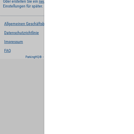
Oder erstellen Sie ein
neues Benutzerkonto
und behalten Sie Ihre
Einstellungen für später.
Allgemeinen Geschäftsbedingungen
Datenschutzrichtlinie
Impressum
FAQ
ParkingHQ® - eine Lösung von
Designa Digital Solutions GmbH