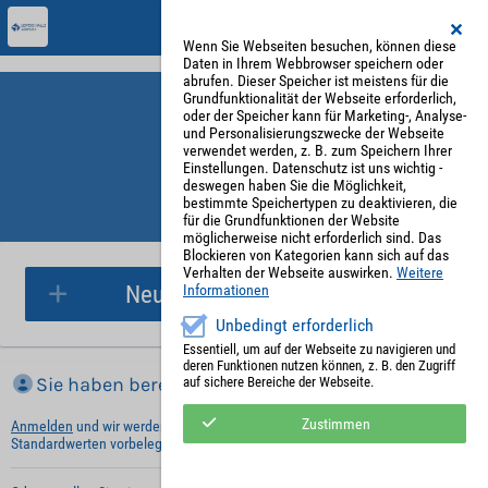
Wenn Sie Webseiten besuchen, können diese
Daten in Ihrem Webbrowser speichern oder
abrufen. Dieser Speicher ist meistens für die
Grundfunktionalität der Webseite erforderlich,
oder der Speicher kann für Marketing-, Analyse-
und Personalisierungszwecke der Webseite
verwendet werden, z. B. zum Speichern Ihrer
Einstellungen. Datenschutz ist uns wichtig -
deswegen haben Sie die Möglichkeit,
bestimmte Speichertypen zu deaktivieren, die
für die Grundfunktionen der Website
Parkplatzreservierung
möglicherweise nicht erforderlich sind. Das
Blockieren von Kategorien kann sich auf das
Verhalten der Webseite auswirken.
Weitere
Neue Parkplatzreservierung
Informationen
Unbedingt erforderlich
Essentiell, um auf der Webseite zu navigieren und
deren Funktionen nutzen können, z. B. den Zugriff
Sie haben bereits ein Konto?
auf sichere Bereiche der Webseite.
Zustimmen
Anmelden
und wir werden die notwendigen Informationen mit Ihren
Standardwerten vorbelegen.