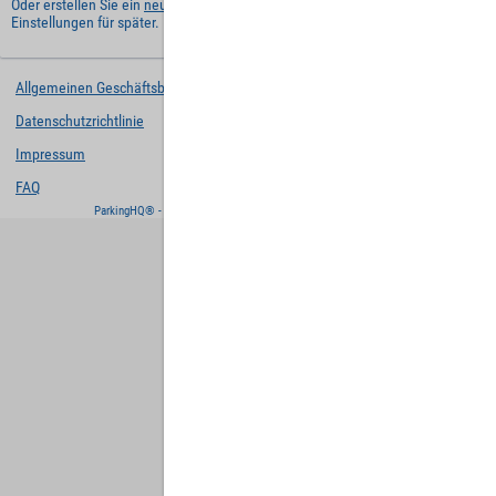
Oder erstellen Sie ein
neues Benutzerkonto
und behalten Sie Ihre
Einstellungen für später.
Allgemeinen Geschäftsbedingungen
Datenschutzrichtlinie
Impressum
FAQ
ParkingHQ® - eine Lösung von
Designa Digital Solutions GmbH