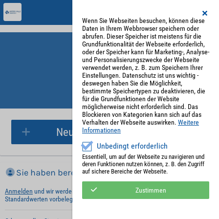
Wenn Sie Webseiten besuchen, können diese
Daten in Ihrem Webbrowser speichern oder
abrufen. Dieser Speicher ist meistens für die
Grundfunktionalität der Webseite erforderlich,
oder der Speicher kann für Marketing-, Analyse-
und Personalisierungszwecke der Webseite
verwendet werden, z. B. zum Speichern Ihrer
Einstellungen. Datenschutz ist uns wichtig -
deswegen haben Sie die Möglichkeit,
bestimmte Speichertypen zu deaktivieren, die
für die Grundfunktionen der Website
Parkplatzreservierung
möglicherweise nicht erforderlich sind. Das
Blockieren von Kategorien kann sich auf das
Verhalten der Webseite auswirken.
Weitere
Neue Parkplatzreservierung
Informationen
Unbedingt erforderlich
Essentiell, um auf der Webseite zu navigieren und
deren Funktionen nutzen können, z. B. den Zugriff
Sie haben bereits ein Konto?
auf sichere Bereiche der Webseite.
Zustimmen
Anmelden
und wir werden die notwendigen Informationen mit Ihren
Standardwerten vorbelegen.