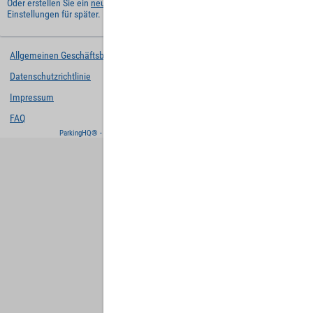
Oder erstellen Sie ein
neues Benutzerkonto
und behalten Sie Ihre
Einstellungen für später.
Allgemeinen Geschäftsbedingungen
Datenschutzrichtlinie
Impressum
FAQ
ParkingHQ® - eine Lösung von
Designa Digital Solutions GmbH