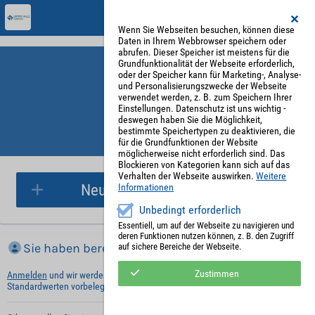
Wenn Sie Webseiten besuchen, können diese
Daten in Ihrem Webbrowser speichern oder
abrufen. Dieser Speicher ist meistens für die
Grundfunktionalität der Webseite erforderlich,
oder der Speicher kann für Marketing-, Analyse-
und Personalisierungszwecke der Webseite
verwendet werden, z. B. zum Speichern Ihrer
Einstellungen. Datenschutz ist uns wichtig -
deswegen haben Sie die Möglichkeit,
bestimmte Speichertypen zu deaktivieren, die
für die Grundfunktionen der Website
Parkplatzreservierung
möglicherweise nicht erforderlich sind. Das
Blockieren von Kategorien kann sich auf das
Verhalten der Webseite auswirken.
Weitere
Neue Parkplatzreservierung
Informationen
Unbedingt erforderlich
Essentiell, um auf der Webseite zu navigieren und
deren Funktionen nutzen können, z. B. den Zugriff
Sie haben bereits ein Konto?
auf sichere Bereiche der Webseite.
Zustimmen
Anmelden
und wir werden die notwendigen Informationen mit Ihren
Standardwerten vorbelegen.