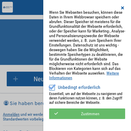
Wenn Sie Webseiten besuchen, können diese
Daten in Ihrem Webbrowser speichern oder
abrufen. Dieser Speicher ist meistens für die
Grundfunktionalität der Webseite erforderlich,
oder der Speicher kann für Marketing-, Analyse-
und Personalisierungszwecke der Webseite
verwendet werden, z. B. zum Speichern Ihrer
Einstellungen. Datenschutz ist uns wichtig -
deswegen haben Sie die Möglichkeit,
bestimmte Speichertypen zu deaktivieren, die
für die Grundfunktionen der Website
Parkplatzreservierung
möglicherweise nicht erforderlich sind. Das
Blockieren von Kategorien kann sich auf das
Verhalten der Webseite auswirken.
Weitere
Neue Parkplatzreservierung
Informationen
Unbedingt erforderlich
Essentiell, um auf der Webseite zu navigieren und
deren Funktionen nutzen können, z. B. den Zugriff
Sie haben bereits ein Konto?
auf sichere Bereiche der Webseite.
Zustimmen
Anmelden
und wir werden die notwendigen Informationen mit Ihren
Standardwerten vorbelegen.