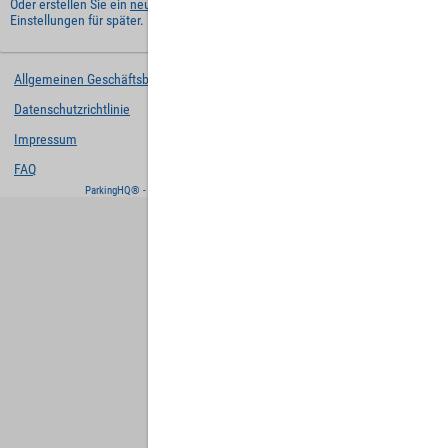
Oder erstellen Sie ein
neues Benutzerkonto
und behalten Sie Ihre
Einstellungen für später.
Allgemeinen Geschäftsbedingungen
Datenschutzrichtlinie
Impressum
FAQ
ParkingHQ® - eine Lösung von
Designa Digital Solutions GmbH