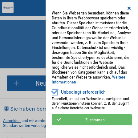
Wenn Sie Webseiten besuchen, können diese
Daten in Ihrem Webbrowser speichern oder
abrufen. Dieser Speicher ist meistens für die
Grundfunktionalität der Webseite erforderlich,
oder der Speicher kann für Marketing-, Analyse-
und Personalisierungszwecke der Webseite
verwendet werden, z. B. zum Speichern Ihrer
Einstellungen. Datenschutz ist uns wichtig -
deswegen haben Sie die Möglichkeit,
bestimmte Speichertypen zu deaktivieren, die
für die Grundfunktionen der Website
Parkplatzreservierung
möglicherweise nicht erforderlich sind. Das
Blockieren von Kategorien kann sich auf das
Verhalten der Webseite auswirken.
Weitere
Neue Parkplatzreservierung
Informationen
Unbedingt erforderlich
Essentiell, um auf der Webseite zu navigieren und
deren Funktionen nutzen können, z. B. den Zugriff
Sie haben bereits ein Konto?
auf sichere Bereiche der Webseite.
Zustimmen
Anmelden
und wir werden die notwendigen Informationen mit Ihren
Standardwerten vorbelegen.