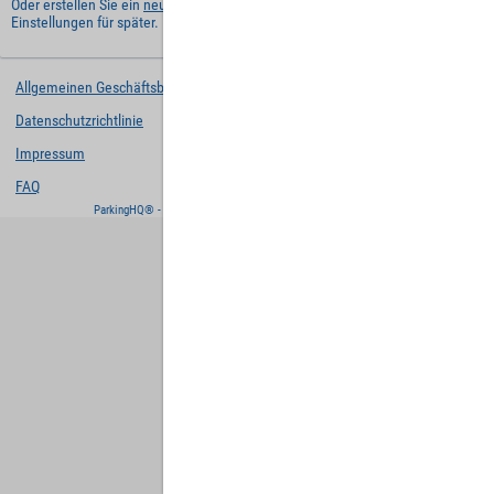
Oder erstellen Sie ein
neues Benutzerkonto
und behalten Sie Ihre
Einstellungen für später.
Allgemeinen Geschäftsbedingungen
Datenschutzrichtlinie
Impressum
FAQ
ParkingHQ® - eine Lösung von
Designa Digital Solutions GmbH