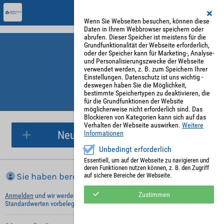
Wenn Sie Webseiten besuchen, können diese
Daten in Ihrem Webbrowser speichern oder
abrufen. Dieser Speicher ist meistens für die
Grundfunktionalität der Webseite erforderlich,
oder der Speicher kann für Marketing-, Analyse-
und Personalisierungszwecke der Webseite
verwendet werden, z. B. zum Speichern Ihrer
Einstellungen. Datenschutz ist uns wichtig -
deswegen haben Sie die Möglichkeit,
bestimmte Speichertypen zu deaktivieren, die
für die Grundfunktionen der Website
Parkplatzreservierung
möglicherweise nicht erforderlich sind. Das
Blockieren von Kategorien kann sich auf das
Verhalten der Webseite auswirken.
Weitere
Neue Parkplatzreservierung
Informationen
Unbedingt erforderlich
Essentiell, um auf der Webseite zu navigieren und
deren Funktionen nutzen können, z. B. den Zugriff
Sie haben bereits ein Konto?
auf sichere Bereiche der Webseite.
Zustimmen
Anmelden
und wir werden die notwendigen Informationen mit Ihren
Standardwerten vorbelegen.