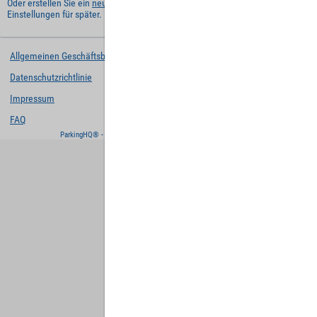
Oder erstellen Sie ein
neues Benutzerkonto
und behalten Sie Ihre
Einstellungen für später.
Allgemeinen Geschäftsbedingungen
Datenschutzrichtlinie
Impressum
FAQ
ParkingHQ® - eine Lösung von
Designa Digital Solutions GmbH