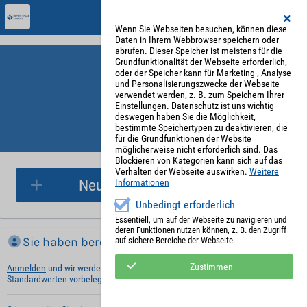
Wenn Sie Webseiten besuchen, können diese
Daten in Ihrem Webbrowser speichern oder
abrufen. Dieser Speicher ist meistens für die
Grundfunktionalität der Webseite erforderlich,
oder der Speicher kann für Marketing-, Analyse-
und Personalisierungszwecke der Webseite
verwendet werden, z. B. zum Speichern Ihrer
Einstellungen. Datenschutz ist uns wichtig -
deswegen haben Sie die Möglichkeit,
bestimmte Speichertypen zu deaktivieren, die
für die Grundfunktionen der Website
Parkplatzreservierung
möglicherweise nicht erforderlich sind. Das
Blockieren von Kategorien kann sich auf das
Verhalten der Webseite auswirken.
Weitere
Neue Parkplatzreservierung
Informationen
Unbedingt erforderlich
Essentiell, um auf der Webseite zu navigieren und
deren Funktionen nutzen können, z. B. den Zugriff
Sie haben bereits ein Konto?
auf sichere Bereiche der Webseite.
Zustimmen
Anmelden
und wir werden die notwendigen Informationen mit Ihren
Standardwerten vorbelegen.