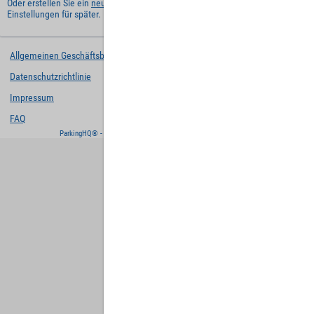
Oder erstellen Sie ein
neues Benutzerkonto
und behalten Sie Ihre
Einstellungen für später.
Allgemeinen Geschäftsbedingungen
Datenschutzrichtlinie
Impressum
FAQ
ParkingHQ® - eine Lösung von
Designa Digital Solutions GmbH