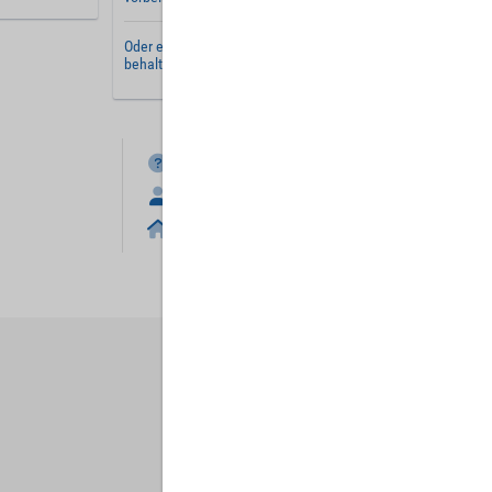
Oder erstellen Sie ein
neues Benutzerkonto
und
behalten Sie Ihre Einstellungen für später.
FAQ
Anmelden
Home