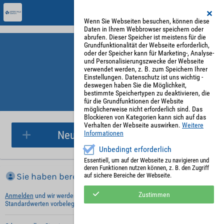
Wenn Sie Webseiten besuchen, können diese
Daten in Ihrem Webbrowser speichern oder
abrufen. Dieser Speicher ist meistens für die
Grundfunktionalität der Webseite erforderlich,
oder der Speicher kann für Marketing-, Analyse-
und Personalisierungszwecke der Webseite
verwendet werden, z. B. zum Speichern Ihrer
Einstellungen. Datenschutz ist uns wichtig -
deswegen haben Sie die Möglichkeit,
bestimmte Speichertypen zu deaktivieren, die
für die Grundfunktionen der Website
Parkplatzreservierung
möglicherweise nicht erforderlich sind. Das
Blockieren von Kategorien kann sich auf das
Verhalten der Webseite auswirken.
Weitere
Neue Parkplatzreservierung
Informationen
Unbedingt erforderlich
Essentiell, um auf der Webseite zu navigieren und
deren Funktionen nutzen können, z. B. den Zugriff
Sie haben bereits ein Konto?
auf sichere Bereiche der Webseite.
Zustimmen
Anmelden
und wir werden die notwendigen Informationen mit Ihren
Standardwerten vorbelegen.