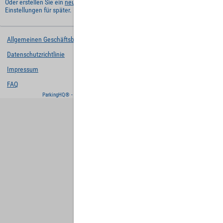
Oder erstellen Sie ein
neues Benutzerkonto
und behalten Sie Ihre
Einstellungen für später.
Allgemeinen Geschäftsbedingungen
Datenschutzrichtlinie
Impressum
FAQ
ParkingHQ® - eine Lösung von
Designa Digital Solutions GmbH