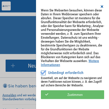
Wenn Sie Webseiten besuchen, können diese
Daten in Ihrem Webbrowser speichern oder
abrufen. Dieser Speicher ist meistens für die
Grundfunktionalität der Webseite erforderlich,
oder der Speicher kann für Marketing-, Analyse-
und Personalisierungszwecke der Webseite
verwendet werden, z. B. zum Speichern Ihrer
Einstellungen. Datenschutz ist uns wichtig -
deswegen haben Sie die Möglichkeit,
bestimmte Speichertypen zu deaktivieren, die
für die Grundfunktionen der Website
Parkplatzreservierung
möglicherweise nicht erforderlich sind. Das
Blockieren von Kategorien kann sich auf das
Verhalten der Webseite auswirken.
Weitere
Neue Parkplatzreservierung
Informationen
Unbedingt erforderlich
Essentiell, um auf der Webseite zu navigieren und
deren Funktionen nutzen können, z. B. den Zugriff
Sie haben bereits ein Konto?
auf sichere Bereiche der Webseite.
Zustimmen
Anmelden
und wir werden die notwendigen Informationen mit Ihren
Standardwerten vorbelegen.