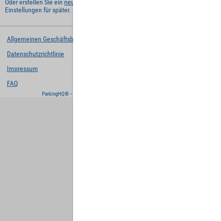
Oder erstellen Sie ein
neues Benutzerkonto
und behalten Sie Ihre
Einstellungen für später.
Allgemeinen Geschäftsbedingungen
Datenschutzrichtlinie
Impressum
FAQ
ParkingHQ® - eine Lösung von
Designa Digital Solutions GmbH